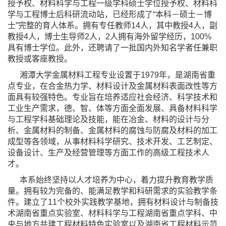
授予权、材料科学与工程一级学科硕士学位授予权、材料科
学与工程博士后科研流动站，已经形成了“本科－硕士－博
士”完整的育人体系。拥有专任教师14人，其中教授4人，副
教授4人，博士生导师2人，2人拥有海外留学经历，100%
具有博士学位。此外，还聘请了一批国内外知名学者任兼职
教授或客座教授。
湘潭大学金属材料工程专业设置于1979年，是湖南省重
点专业，在合金热力学、材料设计及金属材料表面改性等方
面具有较强特色。专业旨在培养适应社会经济、科学技术和
工业生产需求，德、智、体等方面全面发展、具备材料科学
与工程学科基础理论及技能，能在冶金、材料的设计与分
析、金属材料的制备、金属材料的腐蚀与防腐及材料的加工
成型等各领域，从事材料科学研究、技术开发、工艺制定、
设备设计、生产及经营管理等方面工作的高级工程技术人
才。
本系始终坚持以人才培养为中心，着力提升教育教学质
量。拥有较为完备的、能满足教学和科研需求的实验教学条
件。建立了11个校外实践教学基地，拥有材料设计与制备技
术湖南省重点实验室、材料科学与工程湖南省重点学科、中
央与地方共建工程材料特色实验室以及湖南省工程材料示范