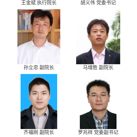
王金斌 执行院长
胡义伟 党委书记
孙立忠 副院长
马增胜 副院长
齐福刚 副院长
罗兆祥 党委副书记