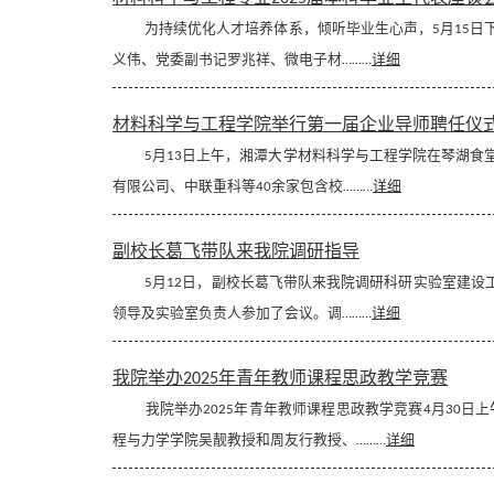
为持续优化人才培养体系，倾听毕业生心声，5月15日下
义伟、党委副书记罗兆祥、微电子材………
详细
材料科学与工程学院举行第一届企业导师聘任仪
5月13日上午，湘潭大学材料科学与工程学院在琴湖食堂
有限公司、中联重科等40余家包含校………
详细
副校长葛飞带队来我院调研指导
5月12日，副校长葛飞带队来我院调研科研实验室建设工
领导及实验室负责人参加了会议。调………
详细
我院举办2025年青年教师课程思政教学竞赛
我院举办2025年青年教师课程思政教学竞赛4月30日上午
程与力学学院吴靓教授和周友行教授、………
详细