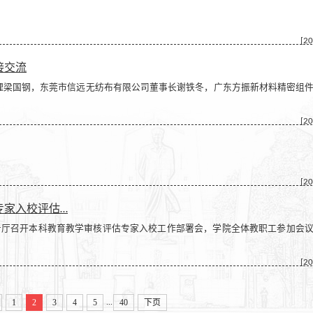
[20
接交流
梁国钢，东莞市信远无纺布有限公司董事长谢铁冬，广东方振新材料精密组
[20
[20
专家入校评估…
报告厅召开本科教育教学审核评估专家入校工作部署会，学院全体教职工参加会
[20
...
1
2
3
4
5
40
下页