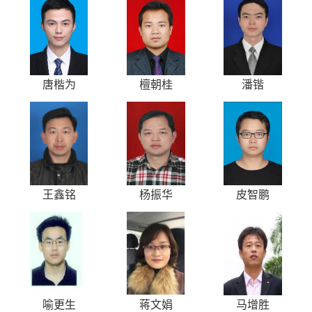
唐楷为
檀朝桂
潘锴
王鑫铭
杨振华
皮智鹏
喻更生
蒋文娟
马增胜