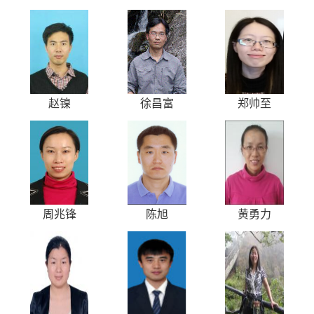
赵镍
徐昌富
郑帅至
周兆锋
陈旭
黄勇力