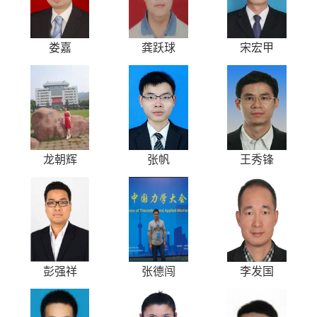
娄嘉
龚跃球
宋宏甲
龙朝辉
张帆
王秀锋
彭强祥
张德闯
李发国