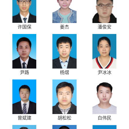
许国保
姜杰
潘俊安
尹路
杨熠
尹冰冰
曾斌建
胡松松
白伟民