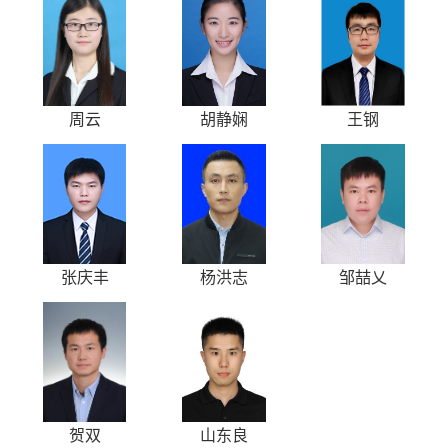
周云
胡静娴
王钢
张庆丰
杨洪志
邹喆乂
贺双
山东良