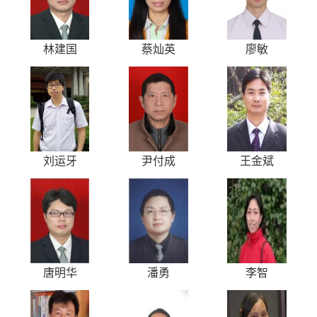
林建国
蔡灿英
廖敏
刘运牙
尹付成
王金斌
唐明华
潘勇
李智