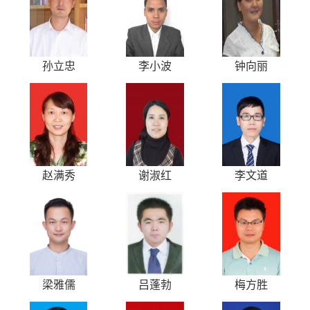
孙立忠
李小波
钟向丽
赵满秀
谢淑红
李文道
梁雅儒
吕蓬勃
梅方胜