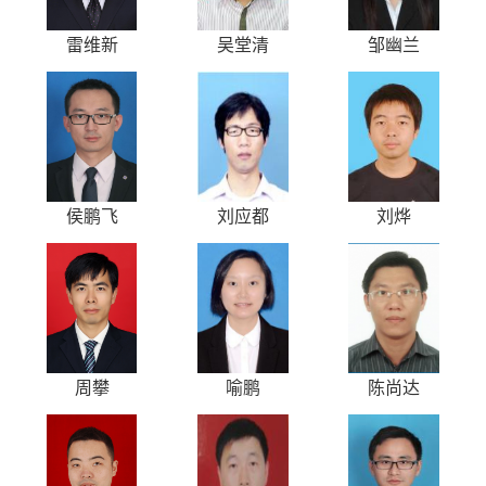
雷维新
吴堂清
邹幽兰
侯鹏飞
刘应都
刘烨
周攀
喻鹏
陈尚达