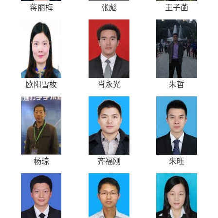
蒋丽梅
张彪
王子菡
欧阳雪枚
肖永光
朱哲
杨琼
齐福刚
朱旺